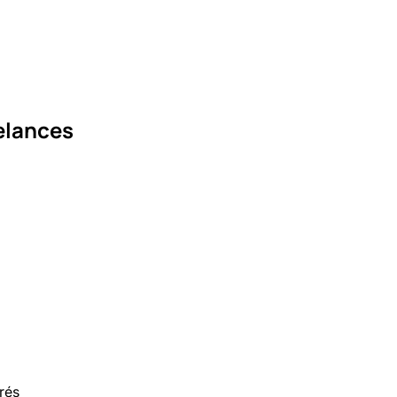
eelances
rés