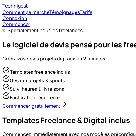
Technigest
Comment ça marche
Témoignages
Tarifs
Connexion
Commencer
✨ Spécialement pour les
freelance
s
Le logiciel de devis pensé pour les fr
Créez vos devis projets digitaux en 2 minutes
Templates freelance inclus
Gestion projets & sprints
Suivi heures & livraisons
Facturation récurrente
Commencer gratuitement
Templates
Freelance & Digital
inclus
Commencez immédiatement avec nos modèles préconfigu